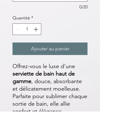
0/20
Quantité
*
Ajouter au panier
Offrez-vous le luxe d’une
serviette de bain haut de
gamme
, douce, absorbante
et délicatement moelleuse.
Parfaite pour sublimer chaque
sortie de bain, elle allie
confort et élégance.
Personnalisez-la
avec une
broderie sur mesure pour une
touche unique !